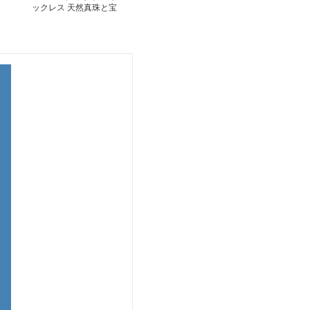
ックレス 天然真珠と宝
石のペンダントネックレ
ス