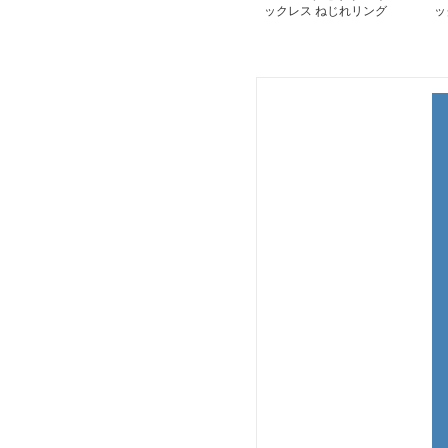
ックレス ねじれリング
ッ
ペンダント
ン
ト