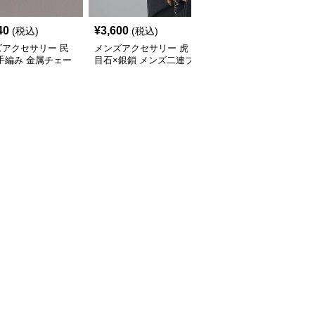
40
¥
3,600
¥
2,580
(税込)
(税込)
(税込)
ズアクセサリー 民
メンズアクセサリー 虎
メンズアクセサリー 天
手編み 金属チェー
目石×銀鎖 メンズ二連ブ
然石キューブ×パール シ
ペアブレスレット
レスレット
ルバーチェーンブレスレ
ット