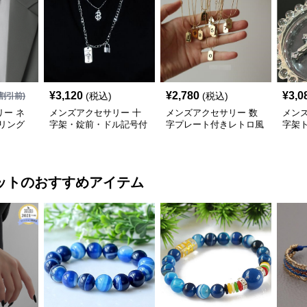
¥
3,120
¥
2,780
¥
3,0
(税込)
(税込)
割引前)
ー ネ
メンズアクセサリー 十
メンズアクセサリー 数
メン
リング
字架・錠前・ドル記号付
字プレート付きレトロ風
字架
き二連ネックレス
ネックレス
ックレ
ット
のおすすめアイテム