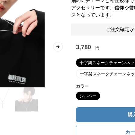
細めのチェーンと相性抜群で
アクセサリーです。信仰や誓
スとなっています。
ご注文確定か
3,780
円
Next slide
十字架スネークチェーンネッ
十字架スネークチェーンネッ
カラー
シルバー
購
カー