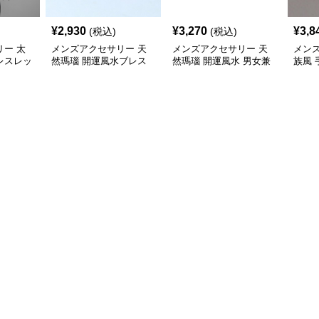
¥
2,930
¥
3,270
¥
3,8
(税込)
(税込)
ー 太
メンズアクセサリー 天
メンズアクセサリー 天
メン
レスレッ
然瑪瑙 開運風水ブレス
然瑪瑙 開運風水 男女兼
族風 
レット 男女兼用
用ブレスレット
ン 