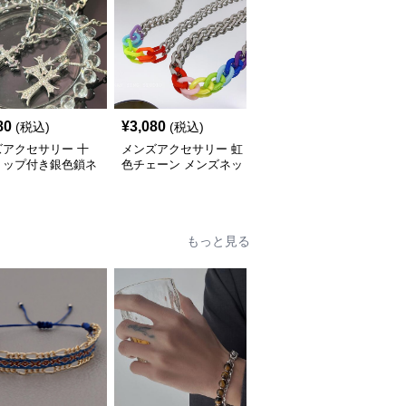
80
¥
3,080
¥
3,160
(税込)
(税込)
(税込)
ズアクセサリー 十
メンズアクセサリー 虹
メンズアクセサリー 赤
トップ付き銀色鎖ネ
色チェーン メンズネッ
いハート十字星チャーム
ス 男女兼用
クレス カラフル
付きシルバーネックレス
もっと見る