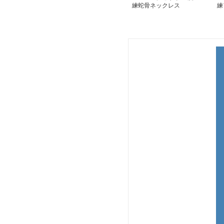
練蛇骨ネックレス
練
ク