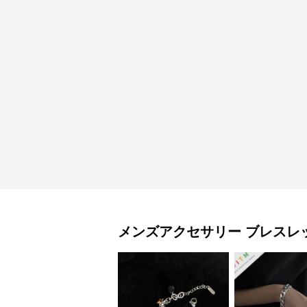
メンズアクセサリー
ブレスレ