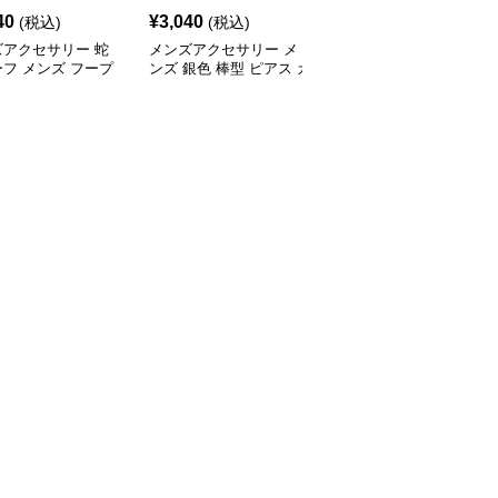
40
¥
3,040
¥
3,380
(税込)
(税込)
(税込)
ズアクセサリー 蛇
メンズアクセサリー メ
メンズアクセサリー 星
フ メンズ フープ
ンズ 銀色 棒型 ピアス カ
モチーフ チェーン付き
 銀・金
ップル用
ピアス メンズ