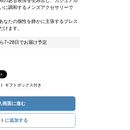
みのある表情を生み出し、カジュアル
いに調和するメンズアクセサリーで
あなたの個性を静かに主張するブレス
だけます。
ら7~28日でお届け予定
ト
ト ギフトボックス付き
入画面に進む
トに追加する