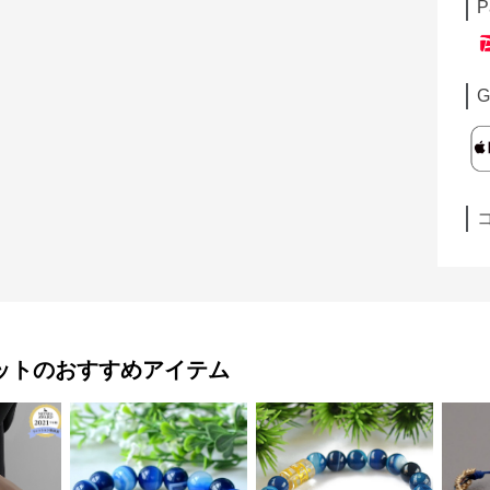
P
G
ット
のおすすめアイテム