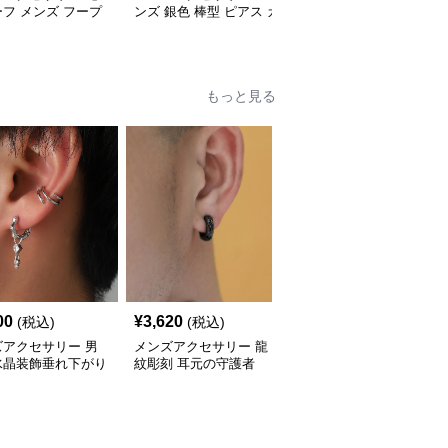
フ メンズ フープ
ンズ 銀色 棒型 ピアス カ
モチーフ チェーン付き
 銀・金
ップル用
ピアス メンズ
もっと見る
00
¥
3,620
¥
7,900
(税込)
(税込)
(税込)
ズアクセサリー 男
メンズアクセサリー 龍
メンズアクセサリー 王
水晶装飾垂れ下がり
紋彫刻 耳元の守護者
冠モチーフ 贅沢宝石イ
りセット
ヤーカフ