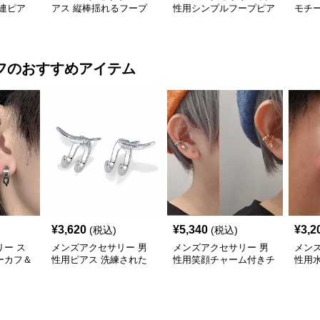
連ピア
アス 縦棒揺れるフープ
性用シンプルフープピア
モチー
ピアス
ス都市系スタイル
ピアス
フ
のおすすめアイテム
¥
3,620
¥
5,340
¥
3,2
(税込)
(税込)
ー ス
メンズアクセサリー 男
メンズアクセサリー 男
メン
ーカフ＆
性用ピアス 洗練された
性用笑顔チャーム付きチ
性用
二連イヤーカフ
ェーンイヤーカフ
耳飾