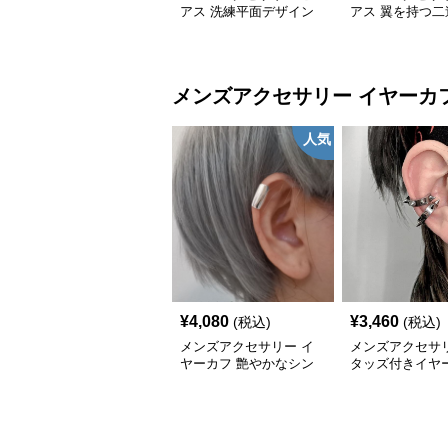
アス 洗練平面デザイン
アス 翼を持つ二
純銀フープピアス
ス
メンズアクセサリー
イヤーカ
人気
¥
4,080
¥
3,460
(税込)
(税込)
メンズアクセサリー イ
メンズアクセサリ
ヤーカフ 艶やかなシン
タッズ付きイヤ
プル耳上飾り
ピアス パンク調