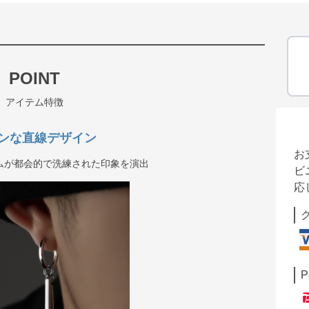
POINT
アイテム特徴
ンな直線デザイン
お
ムが都会的で洗練された印象を演出
ビ
応
P