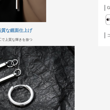
G
品質な鏡面仕上げ
工で上質な輝きを放つ