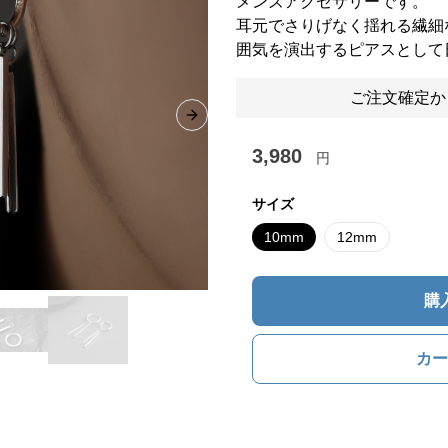
メンズアクセサリーです。
耳元でさりげなく揺れる繊細
囲気を演出するピアスとして
ご注文確定か
Next slide
3,980
円
サイズ
10mm
12mm
購
カー