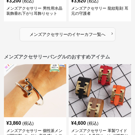
¥
3,200
¥
3,620
(税込)
(税込)
メンズアクセサリー 男性用水晶
メンズアクセサリー 龍紋彫刻 耳
装飾垂れ下がり耳飾りセット
元の守護者
›
メンズアクセサリー
の
イヤーカフ
一覧へ
メンズアクセサリーバングルのおすすめアイテム
¥
3,860
¥
4,600
(税込)
(税込)
メンズアクセサリー 個性派メン
メンズアクセサリー 革製ワイド