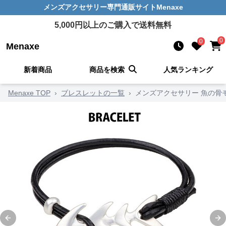
メンズアクセサリー
専門通販サイト
Menaxe
5,000
円以上のご購入で送料無料
0
0
Menaxe
新着商品
商品を検索
人気ランキング
Menaxe TOP
›
ブレスレットの一覧
›
メンズアクセサリー 魚の骨
Previous slide
Ne