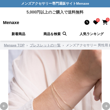
メンズアクセサリー
専門通販サイト
Menaxe
5,000
円以上のご購入で送料無料
0
0
Menaxe
新着商品
商品を検索
人気ランキング
Menaxe TOP
›
ブレスレットの一覧
›
メンズアクセサリー 男性用
Previous slide
Ne