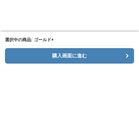
選択中の商品: ゴールド+
選択中の商品: ゴールド+
購入画面に進む
購入画面に進む
Menaxe
について