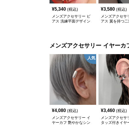
¥
5,340
¥
3,580
(税込)
(税込)
メンズアクセサリー ピ
メンズアクセサリ
アス 洗練平面デザイン
アス 翼を持つ二
純銀フープピアス
ス
メンズアクセサリー
イヤーカ
人気
¥
4,080
¥
3,460
(税込)
(税込)
メンズアクセサリー イ
メンズアクセサリ
ヤーカフ 艶やかなシン
タッズ付きイヤ
プル耳上飾り
ピアス パンク調