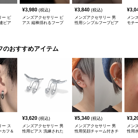
¥
3,980
¥
3,840
¥
3,0
(税込)
(税込)
ー ピ
メンズアクセサリー ピ
メンズアクセサリー 男
メン
連ピア
アス 縦棒揺れるフープ
性用シンプルフープピア
モチー
ピアス
ス都市系スタイル
ピアス
フ
のおすすめアイテム
¥
3,620
¥
5,340
¥
3,2
(税込)
(税込)
ー ス
メンズアクセサリー 男
メンズアクセサリー 男
メン
ーカフ＆
性用ピアス 洗練された
性用笑顔チャーム付きチ
性用
二連イヤーカフ
ェーンイヤーカフ
耳飾