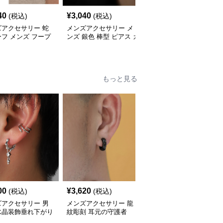
40
¥
3,040
¥
3,380
(税込)
(税込)
(税込)
ズアクセサリー 蛇
メンズアクセサリー メ
メンズアクセサリー 星
フ メンズ フープ
ンズ 銀色 棒型 ピアス カ
モチーフ チェーン付き
 銀・金
ップル用
ピアス メンズ
もっと見る
00
¥
3,620
¥
7,900
(税込)
(税込)
(税込)
ズアクセサリー 男
メンズアクセサリー 龍
メンズアクセサリー 王
水晶装飾垂れ下がり
紋彫刻 耳元の守護者
冠モチーフ 贅沢宝石イ
りセット
ヤーカフ