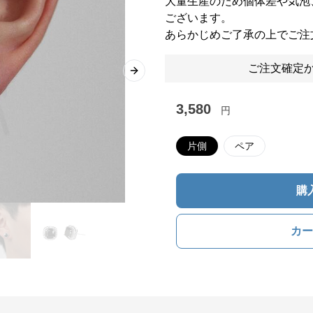
大量生産のため個体差や気泡
ございます。
あらかじめご了承の上でご注
ご注文確定か
Next slide
3,580
円
片側
ペア
購
カー