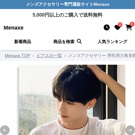
メンズアクセサリー
専門通販サイト
Menaxe
5,000
円以上のご購入で送料無料
0
0
Menaxe
新着商品
商品を検索
人気ランキング
Menaxe TOP
›
ピアスの一覧
›
メンズアクセサリー 男性用六角形
Previous slide
Ne