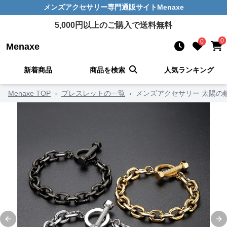
メンズアクセサリー
専門通販サイト
Menaxe
5,000
円以上のご購入で送料無料
0
0
Menaxe
新着商品
商品を検索
人気ランキング
Menaxe TOP
›
ブレスレットの一覧
›
メンズアクセサリー 太陽の
Previous slide
Ne