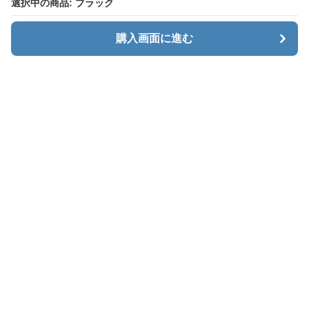
選択中の商品: ブラック
選択中の商品: ブラック
購入画面に進む
購入画面に進む
Menaxe
について
利用規約
プライバシー