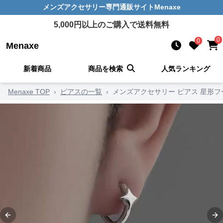
メンズアクセサリー
専門通販サイト
Menaxe
5,000
円以上のご購入で送料無料
0
0
Menaxe
新着商品
商品を検索
人気ランキング
Menaxe TOP
›
ピアスの一覧
›
メンズアクセサリー ピアス 星形
Previous slide
Ne