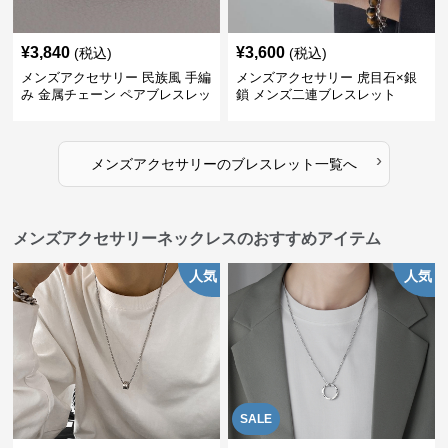
¥
3,840
¥
3,600
(税込)
(税込)
メンズアクセサリー 民族風 手編
メンズアクセサリー 虎目石×銀
み 金属チェーン ペアブレスレッ
鎖 メンズ二連ブレスレット
ト
›
メンズアクセサリー
の
ブレスレット
一覧へ
メンズアクセサリーネックレスのおすすめアイテム
人気
人気
SALE