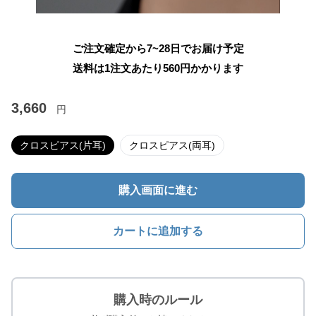
ご注文確定から7~28日でお届け予定
送料は1注文あたり
560
円かかります
3,660
円
クロスピアス(片耳)
クロスピアス(両耳)
購入画面に進む
カートに追加する
購入時のルール