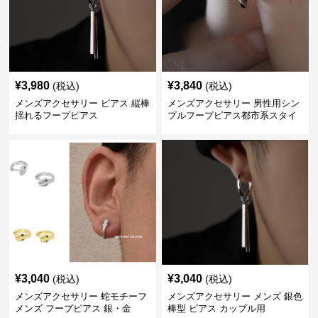
¥
3,980
¥
3,840
(税込)
(税込)
メンズアクセサリー ピアス 縦棒
メンズアクセサリー 男性用シン
揺れるフープピアス
プルフープピアス都市系スタイ
ル
¥
3,040
¥
3,040
(税込)
(税込)
メンズアクセサリー 蛇モチーフ
メンズアクセサリー メンズ 銀色
メンズ フープピアス 銀・金
棒型 ピアス カップル用