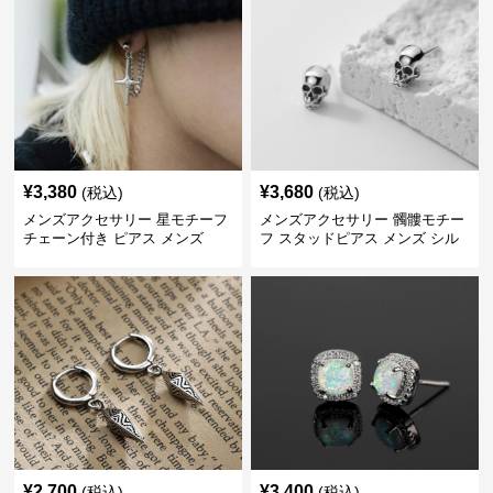
¥
3,380
¥
3,680
(税込)
(税込)
メンズアクセサリー 星モチーフ
メンズアクセサリー 髑髏モチー
チェーン付き ピアス メンズ
フ スタッドピアス メンズ シル
バー
¥
2,700
¥
3,400
(税込)
(税込)