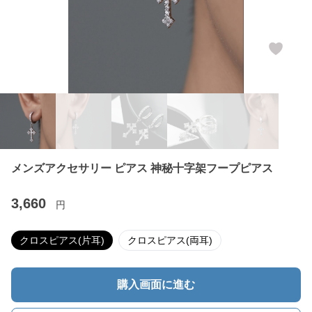
メンズアクセサリー ピアス 神秘十字架フープピアス
3,660
円
クロスピアス(片耳)
クロスピアス(両耳)
購入画面に進む