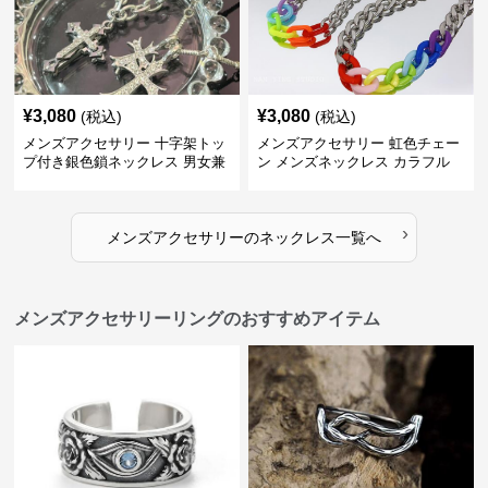
¥
3,080
¥
3,080
(税込)
(税込)
メンズアクセサリー 十字架トッ
メンズアクセサリー 虹色チェー
プ付き銀色鎖ネックレス 男女兼
ン メンズネックレス カラフル
用
›
メンズアクセサリー
の
ネックレス
一覧へ
メンズアクセサリーリングのおすすめアイテム