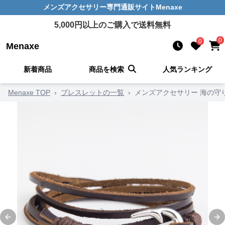
メンズアクセサリー
専門通販サイト
Menaxe
5,000
円以上のご購入で送料無料
0
0
Menaxe
新着商品
商品を検索
人気ランキング
Menaxe TOP
›
ブレスレットの一覧
›
メンズアクセサリー 海の守
Previous slide
Ne