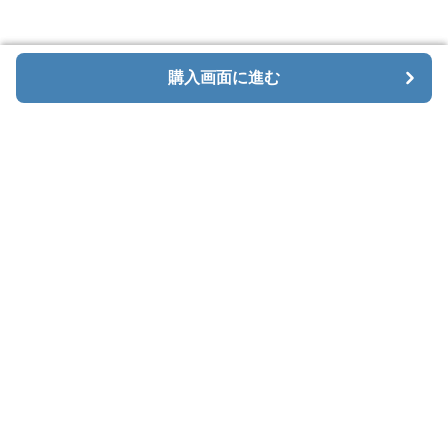
購入画面に進む
購入画面に進む
Menaxe
について
利用規約
プライバシー