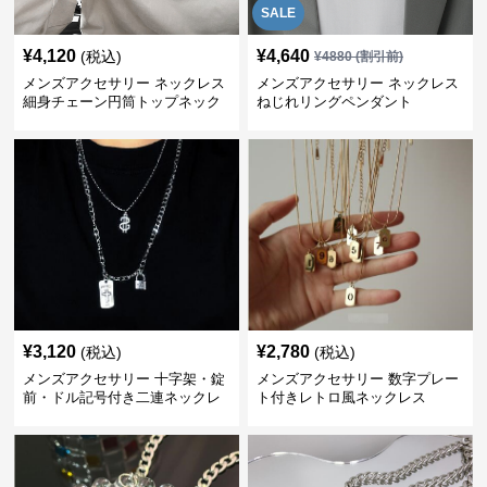
SALE
¥
4,120
¥
4,640
(税込)
¥
4880
(割引前)
メンズアクセサリー ネックレス
メンズアクセサリー ネックレス
細身チェーン円筒トップネック
ねじれリングペンダント
レス
¥
3,120
¥
2,780
(税込)
(税込)
メンズアクセサリー 十字架・錠
メンズアクセサリー 数字プレー
前・ドル記号付き二連ネックレ
ト付きレトロ風ネックレス
ス