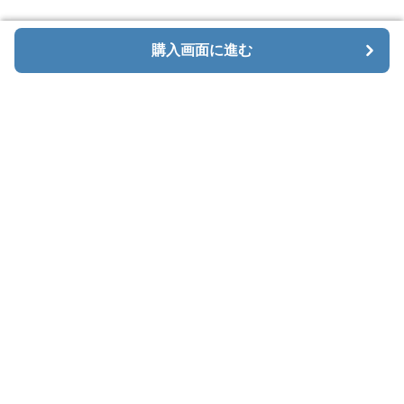
購入画面に進む
購入画面に進む
Menaxe
について
利用規約
プライバシー