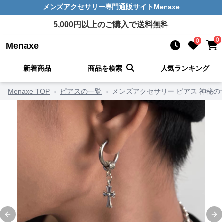
メンズアクセサリー
専門通販サイト
Menaxe
5,000
円以上のご購入で送料無料
0
0
Menaxe
新着商品
商品を検索
人気ランキング
Menaxe TOP
›
ピアスの一覧
›
メンズアクセサリー ピアス 神秘
Previous slide
Ne