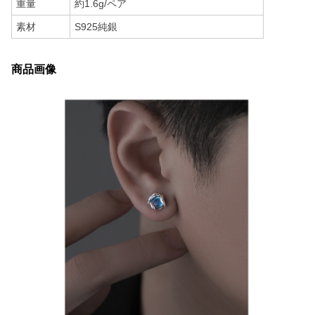
重量
約1.6g/ペア
素材
S925純銀
商品画像