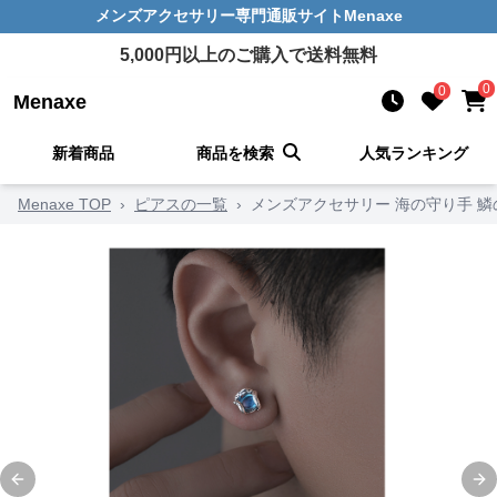
メンズアクセサリー
専門通販サイト
Menaxe
5,000
円以上のご購入で送料無料
0
0
Menaxe
新着商品
商品を検索
人気ランキング
Menaxe TOP
›
ピアスの一覧
›
メンズアクセサリー 海の守り手 鱗
Previous slide
Ne