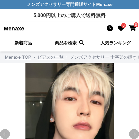
メンズアクセサリー
専門通販サイト
Menaxe
5,000
円以上のご購入で送料無料
0
0
Menaxe
新着商品
商品を検索
人気ランキング
Menaxe TOP
›
ピアスの一覧
›
メンズアクセサリー 十字架の輝き 
Previous slide
Ne