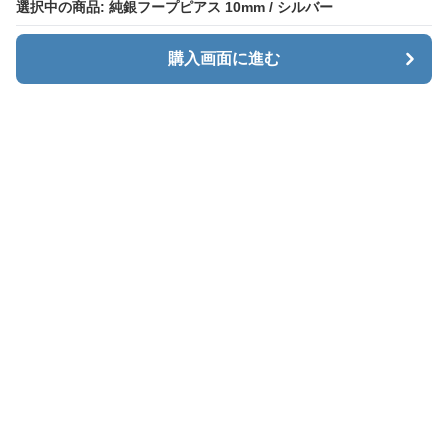
選択中の商品: 純銀フープピアス 10mm / シルバー
選択中の商品: 純銀フープピアス 10mm / シルバー
購入画面に進む
購入画面に進む
Menaxe
について
利用規約
プライバシー