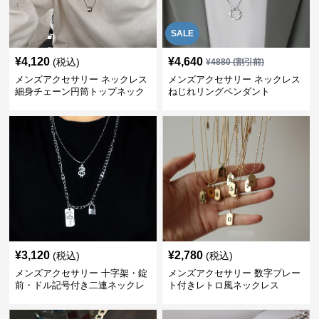
SALE
¥
4,120
¥
4,640
(税込)
¥
4880
(割引前)
メンズアクセサリー ネックレス
メンズアクセサリー ネックレス
細身チェーン円筒トップネック
ねじれリングペンダント
レス
¥
3,120
¥
2,780
(税込)
(税込)
メンズアクセサリー 十字架・錠
メンズアクセサリー 数字プレー
前・ドル記号付き二連ネックレ
ト付きレトロ風ネックレス
ス