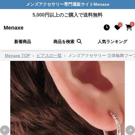
メンズアクセサリー
専門通販サイト
Menaxe
5,000
円以上のご購入で送料無料
0
0
Menaxe
新着商品
商品を検索
人気ランキング
Menaxe TOP
›
ピアスの一覧
›
メンズアクセサリー 立体輪舞フー
Previous slide
Ne