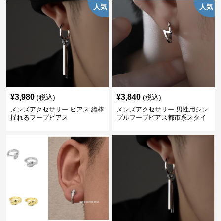
人気
人気
¥
3,980
¥
3,840
(税込)
(税込)
メンズアクセサリー ピアス 縦棒
メンズアクセサリー 男性用シン
揺れるフープピアス
プルフープピアス都市系スタイ
ル