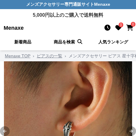
メンズアクセサリー
専門通販サイト
Menaxe
5,000
円以上のご購入で送料無料
0
0
Menaxe
新着商品
商品を検索
人気ランキング
Menaxe TOP
›
ピアスの一覧
›
メンズアクセサリー ピアス 星十
Previous slide
Ne