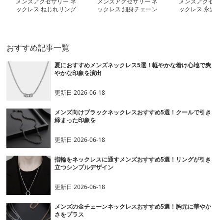
メンズアクセサリー ネ
メンズアクセサリー ネ
メンズアクセサ
ックレス ねじれリング
ックレス 細身チェーン
ックレス 永遠の
ペンダント
円筒トップネックレス
グペンダント
おすすめ記事一覧
夏におすすめメンズネックレス5選！軽やかな着け心地で爽
やかな印象を演出
更新日
2026-06-18
メンズ向けブラックネックレスおすすめ5選！クールで引き
締まった印象を
更新日
2026-06-18
指輪をネックレスに通すメンズおすすめ5選！リングが引き
立つシンプルデザイン
更新日
2026-06-18
メンズの金チェーンネックレスおすすめ5選！胸元に華やか
さをプラス