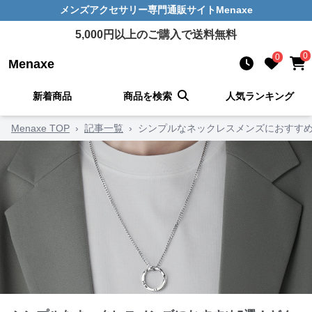
メンズアクセサリー
専門通販サイト
Menaxe
5,000
円以上のご購入で送料無料
0
0
Menaxe
新着商品
商品を検索
人気ランキング
Menaxe TOP
›
記事一覧
›
シンプルなネックレスメンズにおすすめ