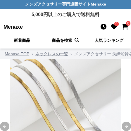
メンズアクセサリー
専門通販サイト
Menaxe
5,000
円以上のご購入で送料無料
0
0
Menaxe
新着商品
商品を検索
人気ランキング
Menaxe TOP
›
ネックレスの一覧
›
メンズアクセサリー 洗練蛇骨
Previous slide
Ne