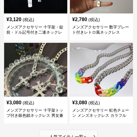
¥
3,120
¥
2,780
(税込)
(税込)
メンズアクセサリー 十字架・錠
メンズアクセサリー 数字プレー
前・ドル記号付き二連ネックレ
ト付きレトロ風ネックレス
ス
¥
3,080
¥
3,080
(税込)
(税込)
メンズアクセサリー 十字架トッ
メンズアクセサリー 虹色チェー
プ付き銀色鎖ネックレス 男女兼
ン メンズネックレス カラフル
用
›
人気アイテム一覧へ