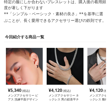
特定の服にしか合わないブレスレットは、購入後の着用頻
度が著しく下がります
**「シンプル・ベーシック・素材の良さ」**を基準に選
ぶことが、長く愛用できるアクセサリー選びの鉄則です。
今回紹介する商品一覧
¥
5,340
¥
4,120
¥
4,120
(税込)
(税込)
(税込
メンズアクセサリー ピ
メンズアクセサリー ネ
メンズアクセサ
アス 洗練平面デザイン
ックレス 男の鎧喜平チ
ックレス 幾何
純銀フープピアス
ェーンネックレス
煌めき鎖ネック