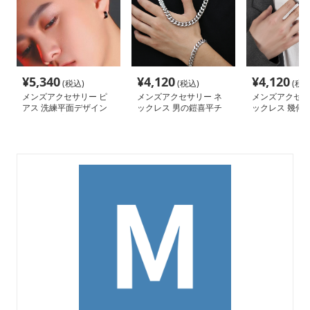
¥
5,340
¥
4,120
¥
4,120
(税込)
(税込)
(税込
メンズアクセサリー ピ
メンズアクセサリー ネ
メンズアクセサ
アス 洗練平面デザイン
ックレス 男の鎧喜平チ
ックレス 幾何
純銀フープピアス
ェーンネックレス
煌めき鎖ネック