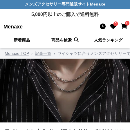
メンズアクセサリー
専門通販サイト
Menaxe
5,000
円以上のご購入で送料無料
0
0
Menaxe
新着商品
商品を検索
人気ランキング
Menaxe TOP
›
記事一覧
›
ワイシャツに合うメンズアクセサリーで