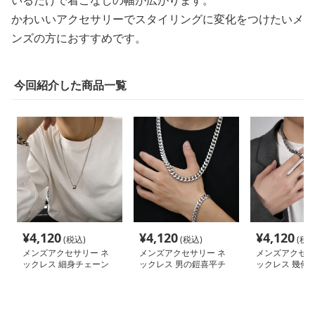
かわいいアクセサリーでスタイリングに変化をつけたいメ
ンズの方におすすめです。
今回紹介した商品一覧
¥
4,120
¥
4,120
¥
4,120
(税込)
(税込)
(税込
メンズアクセサリー ネ
メンズアクセサリー ネ
メンズアクセサ
ックレス 細身チェーン
ックレス 男の鎧喜平チ
ックレス 幾何
円筒トップネックレス
ェーンネックレス
煌めき鎖ネック