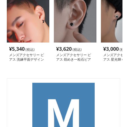
¥
5,340
¥
3,620
¥
3,000
(税込)
(税込)
(税込
メンズアクセサリー ピ
メンズアクセサリー ピ
メンズアクセサ
アス 洗練平面デザイン
アス 煌めき一粒石ピア
アス 星光輝く
純銀フープピアス
ス
ーフピアス