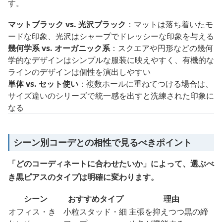
す。
マットブラック vs. 光沢ブラック
：マットは落ち着いたモ
ードな印象、光沢はシャープでドレッシーな印象を与える
幾何学系 vs. オーガニック系
：スクエアや円形などの幾何
学的なデザインはシンプルな服装に映えやすく、有機的な
ラインのデザインは個性を演出しやすい
単体 vs. セット使い
：複数ホールに重ねてつける場合は、
サイズ違いのシリーズで統一感を出すと洗練された印象に
なる
シーン別コーデとの相性で見るべきポイント
「どのコーディネートに合わせたいか」によって、選ぶべ
き黒ピアスのタイプは明確に変わります。
シーン
おすすめタイプ
理由
オフィス・き
小粒スタッド・細
主張を抑えつつ黒の締