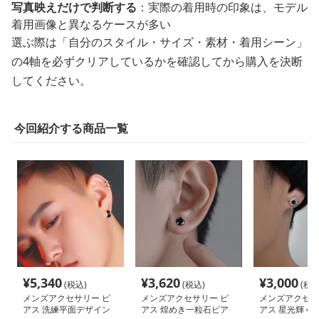
写真映えだけで判断する
：実際の着用時の印象は、モデル
着用画像と異なるケースが多い
選ぶ際は「自分のスタイル・サイズ・素材・着用シーン」
の4軸を必ずクリアしているかを確認してから購入を決断
してください。
今回紹介する商品一覧
¥
5,340
¥
3,620
¥
3,000
(税込)
(税込)
(税込
メンズアクセサリー ピ
メンズアクセサリー ピ
メンズアクセサ
アス 洗練平面デザイン
アス 煌めき一粒石ピア
アス 星光輝く