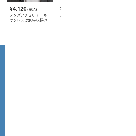
¥
4,120
¥
3,080
¥
3,040
(税込)
(税込)
(税込
メンズアクセサリー ネ
メンズアクセサリー ネ
メンズアクセサ
ックレス 幾何学模様の
ックレス 神秘十字架チ
ックレス 太陽
煌めき鎖ネックレス
ェーンネックレス
ペンダントネッ