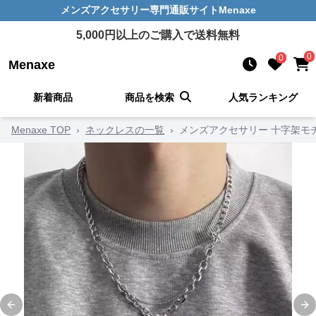
メンズアクセサリー
専門通販サイト
Menaxe
5,000
円以上のご購入で送料無料
0
0
Menaxe
新着商品
商品を検索
人気ランキング
Menaxe TOP
›
ネックレスの一覧
›
メンズアクセサリー 十字架モ
Previous slide
Ne