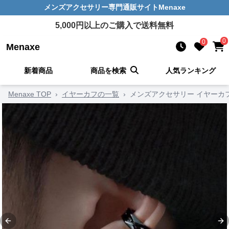
メンズアクセサリー
専門通販サイト
Menaxe
5,000
円以上のご購入で送料無料
0
0
Menaxe
新着商品
商品を検索
人気ランキング
Menaxe TOP
›
イヤーカフの一覧
›
メンズアクセサリー イヤーカ
Previous slide
Ne