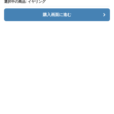
選択中の商品: イヤリング
選択中の商品: イヤリング
購入画面に進む
購入画面に進む
Menaxe
について
利用規約
プライバシー