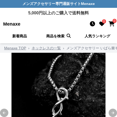
メンズアクセサリー
専門通販サイト
Menaxe
5,000
円以上のご購入で送料無料
0
0
Menaxe
新着商品
商品を検索
人気ランキング
Menaxe TOP
›
ネックレスの一覧
›
メンズアクセサリー いばら棘
Previous slide
Ne