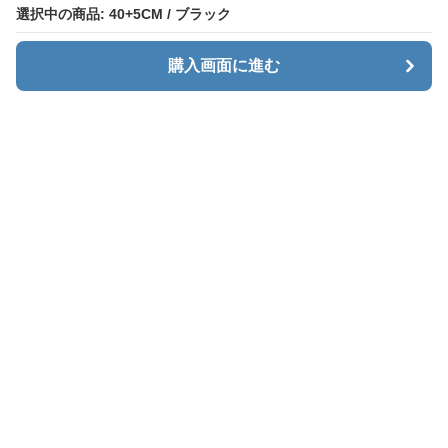
選択中の商品: 40+5CM / ブラック
選択中の商品: 40+5CM / ブラック
購入画面に進む
購入画面に進む
Menaxe
について
利用規約
プライバシー