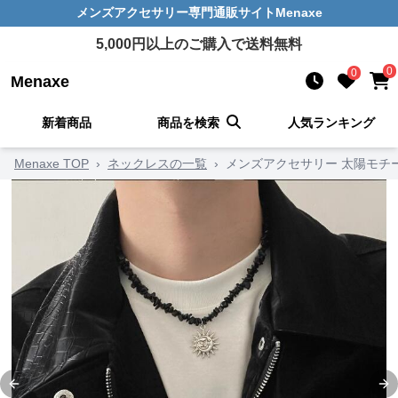
メンズアクセサリー
専門通販サイト
Menaxe
5,000
円以上のご購入で送料無料
0
0
Menaxe
新着商品
商品を検索
人気ランキング
Menaxe TOP
›
ネックレスの一覧
›
メンズアクセサリー 太陽モチ
Previous slide
Ne