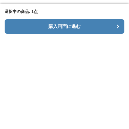
選択中の商品: 1点
選択中の商品: 1点
購入画面に進む
購入画面に進む
Menaxe
について
利用規約