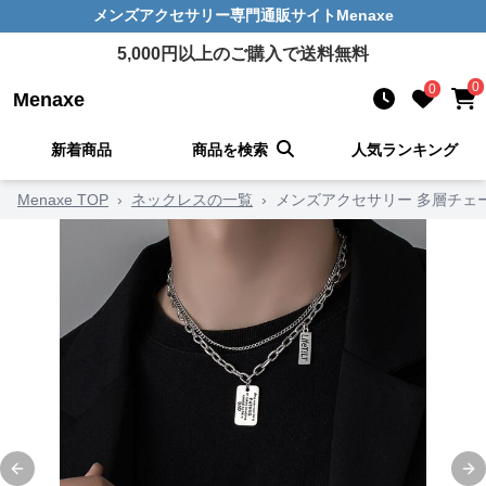
メンズアクセサリー
専門通販サイト
Menaxe
5,000
円以上のご購入で送料無料
0
0
Menaxe
新着商品
商品を検索
人気ランキング
Menaxe TOP
›
ネックレスの一覧
›
メンズアクセサリー 多層チェ
Previous slide
Ne