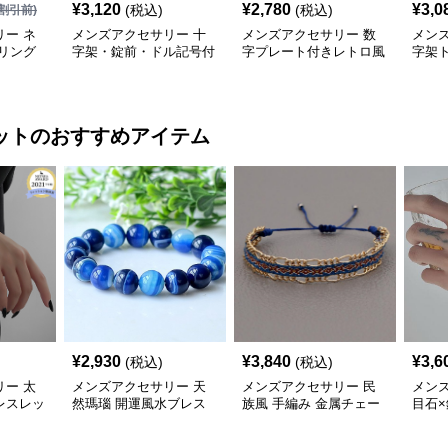
¥
3,120
¥
2,780
¥
3,0
(税込)
(税込)
割引前)
ー ネ
メンズアクセサリー 十
メンズアクセサリー 数
メン
リング
字架・錠前・ドル記号付
字プレート付きレトロ風
字架
き二連ネックレス
ネックレス
ックレ
ット
のおすすめアイテム
¥
2,930
¥
3,840
¥
3,6
(税込)
(税込)
ー 太
メンズアクセサリー 天
メンズアクセサリー 民
メン
レスレッ
然瑪瑙 開運風水ブレス
族風 手編み 金属チェー
目石×
レット 男女兼用
ン ペアブレスレット
レス