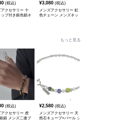
80
¥
3,080
¥
3,160
(税込)
(税込)
(税込)
ズアクセサリー 十
メンズアクセサリー 虹
メンズアクセサリー 赤
トップ付き銀色鎖ネ
色チェーン メンズネッ
いハート十字星チャーム
ス 男女兼用
クレス カラフル
付きシルバーネックレス
もっと見る
00
¥
2,580
¥
2,640
(税込)
(税込)
(税込)
ズアクセサリー 虎
メンズアクセサリー 天
メンズアクセサリー 天
銀鎖 メンズ二連ブ
然石キューブ×パール シ
然石×木玉ビーズブレス
レット
ルバーチェーンブレスレ
レット 数珠風
ット