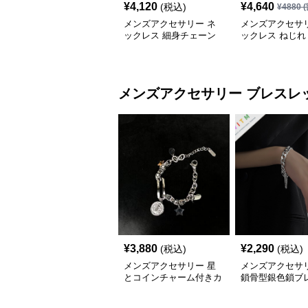
¥
4,120
¥
4,640
(税込)
¥
4880
(
メンズアクセサリー ネ
メンズアクセサリ
ックレス 細身チェーン
ックレス ねじれ
円筒トップネックレス
ペンダント
メンズアクセサリー
ブレスレ
¥
3,880
¥
2,290
(税込)
(税込)
メンズアクセサリー 星
メンズアクセサリ
とコインチャーム付きカ
鎖骨型銀色鎖ブ
ップルチェーンブレスレ
ト 男女兼用
ット