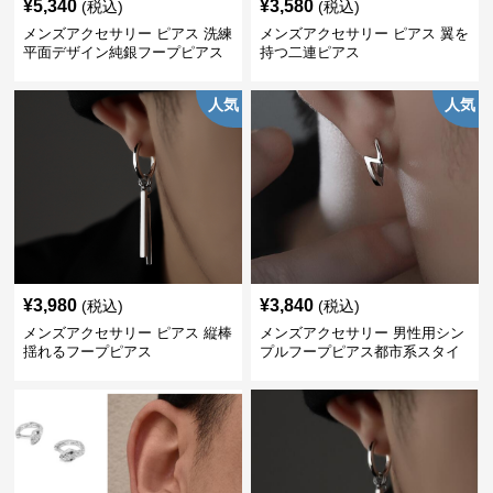
¥
5,340
¥
3,580
(税込)
(税込)
メンズアクセサリー ピアス 洗練
メンズアクセサリー ピアス 翼を
平面デザイン純銀フープピアス
持つ二連ピアス
人気
人気
¥
3,980
¥
3,840
(税込)
(税込)
メンズアクセサリー ピアス 縦棒
メンズアクセサリー 男性用シン
揺れるフープピアス
プルフープピアス都市系スタイ
ル