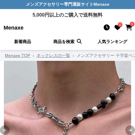
メンズアクセサリー
専門通販サイト
Menaxe
5,000
円以上のご購入で送料無料
0
0
Menaxe
新着商品
商品を検索
人気ランキング
Menaxe TOP
›
ネックレスの一覧
›
メンズアクセサリー 十字架ペ
Previous slide
Ne