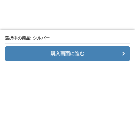
選択中の商品: シルバー
選択中の商品: シルバー
購入画面に進む
購入画面に進む
Menaxe
について