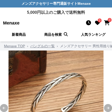
メンズアクセサリー
専門通販サイト
Menaxe
5,000
円以上のご購入で送料無料
0
0
Menaxe
新着商品
商品を検索
人気ランキング
Menaxe TOP
›
バングルの一覧
›
メンズアクセサリー 男性用捻り
Previous slide
Ne