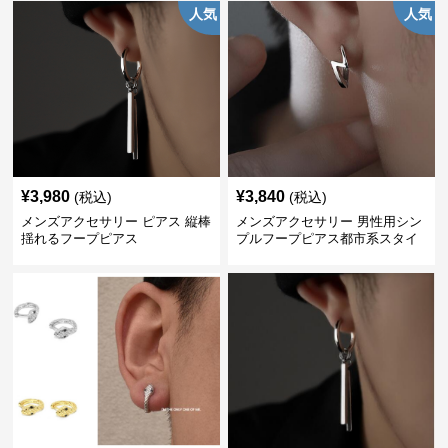
人気
人気
¥
3,980
¥
3,840
(税込)
(税込)
メンズアクセサリー ピアス 縦棒
メンズアクセサリー 男性用シン
揺れるフープピアス
プルフープピアス都市系スタイ
ル