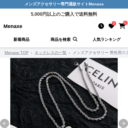
メンズアクセサリー
専門通販サイト
Menaxe
5,000
円以上のご購入で送料無料
0
0
Menaxe
新着商品
商品を検索
人気ランキング
Menaxe TOP
›
ネックレスの一覧
›
メンズアクセサリー 男性用ス
Previous slide
Ne