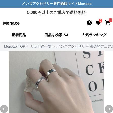
メンズアクセサリー
専門通販サイト
Menaxe
5,000
円以上のご購入で送料無料
0
0
Menaxe
新着商品
商品を検索
人気ランキング
Menaxe TOP
›
リングの一覧
›
メンズアクセサリー 都会的デュア
Previous slide
Ne