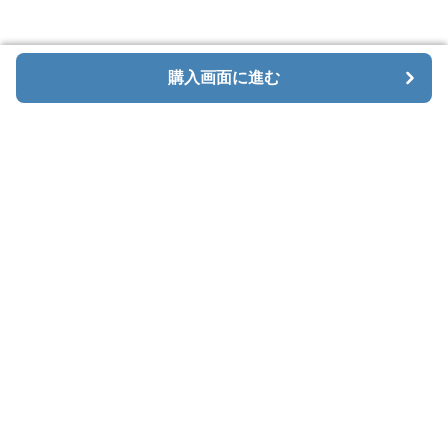
購入画面に進む
購入画面に進む
Menaxe
について
利用規約
プライバシー