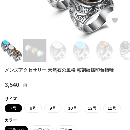
メンズアクセサリー 天然石の風格 彫刻紋様印台指輪
3,540
円
サイズ
7号
8号
9号
10号
12号
11号
カラー
ブラック
ホワイト
ブルー