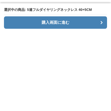
選択中の商品: 5連フルダイヤリングネックレス 40+5CM
選択中の商品: 5連フルダイヤリングネックレス 40+5CM
購入画面に進む
購入画面に進む
Menaxe
について
利用規約