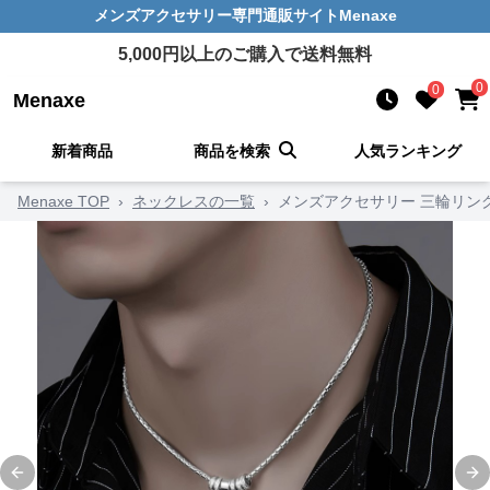
メンズアクセサリー
専門通販サイト
Menaxe
5,000
円以上のご購入で送料無料
0
0
Menaxe
新着商品
商品を検索
人気ランキング
Menaxe TOP
›
ネックレスの一覧
›
メンズアクセサリー 三輪リン
Previous slide
Ne