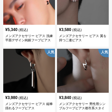
¥
5,340
¥
3,580
(税込)
(税込)
メンズアクセサリー ピアス 洗練
メンズアクセサリー ピアス 翼を
平面デザイン純銀フープピアス
持つ二連ピアス
人気
人気
¥
3,980
¥
3,840
(税込)
(税込)
メンズアクセサリー ピアス 縦棒
メンズアクセサリー 男性用シン
揺れるフープピアス
プルフープピアス都市系スタイ