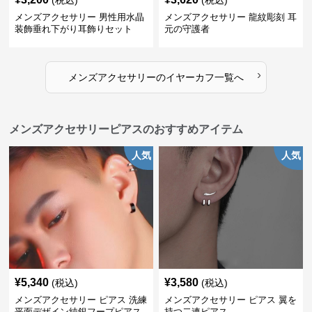
(税込)
(税込)
メンズアクセサリー 男性用水晶
メンズアクセサリー 龍紋彫刻 耳
装飾垂れ下がり耳飾りセット
元の守護者
›
メンズアクセサリー
の
イヤーカフ
一覧へ
メンズアクセサリーピアスのおすすめアイテム
人気
人気
¥
5,340
¥
3,580
(税込)
(税込)
メンズアクセサリー ピアス 洗練
メンズアクセサリー ピアス 翼を
平面デザイン純銀フープピアス
持つ二連ピアス