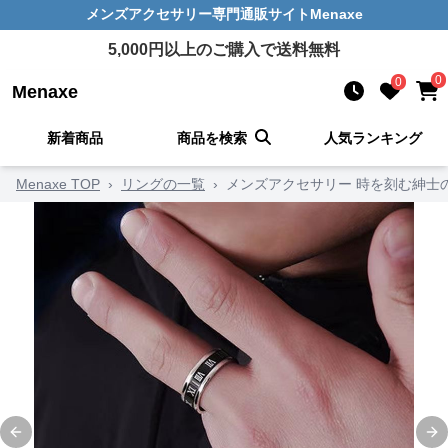
メンズアクセサリー
専門通販サイト
Menaxe
5,000
円以上のご購入で送料無料
0
0
Menaxe
新着商品
商品を検索
人気ランキング
Menaxe TOP
›
リングの一覧
›
メンズアクセサリー 時を刻む紳士
Previous slide
Ne