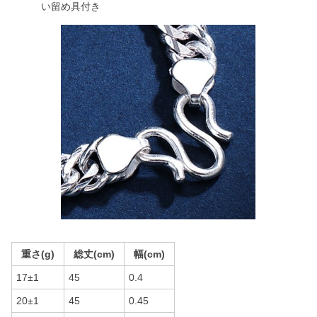
い留め具付き
重さ(g)
総丈(cm)
幅(cm)
17±1
45
0.4
20±1
45
0.45