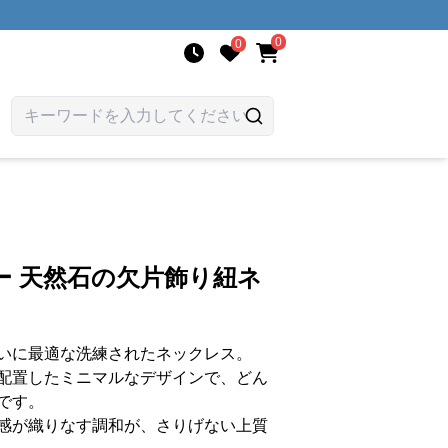
0
0
ー 天然石の欠片飾り紐ネ
いに最適な洗練されたネックレス。
配置したミニマルなデザインで、どん
です。
感が織りなす調和が、さりげない上質