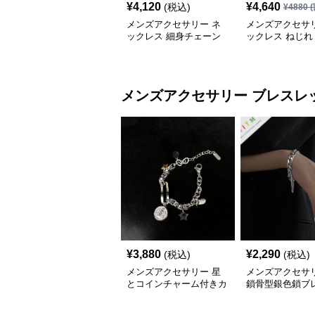
¥
4,120
¥
4,640
(税込)
¥
4880
(
メンズアクセサリー ネ
メンズアクセサリ
ックレス 細身チェーン
ックレス ねじれ
円筒トップネックレス
ペンダント
メンズアクセサリー
ブレスレ
¥
3,880
¥
2,290
(税込)
(税込)
メンズアクセサリー 星
メンズアクセサリ
とコインチャーム付きカ
鎖骨型銀色鎖ブ
ップルチェーンブレスレ
ト 男女兼用
ット