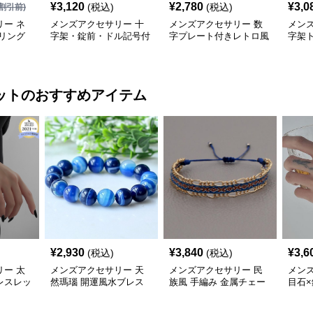
¥
3,120
¥
2,780
¥
3,0
(税込)
(税込)
割引前)
ー ネ
メンズアクセサリー 十
メンズアクセサリー 数
メン
リング
字架・錠前・ドル記号付
字プレート付きレトロ風
字架
き二連ネックレス
ネックレス
ックレ
ット
のおすすめアイテム
¥
2,930
¥
3,840
¥
3,6
(税込)
(税込)
ー 太
メンズアクセサリー 天
メンズアクセサリー 民
メン
レスレッ
然瑪瑙 開運風水ブレス
族風 手編み 金属チェー
目石×
レット 男女兼用
ン ペアブレスレット
レス