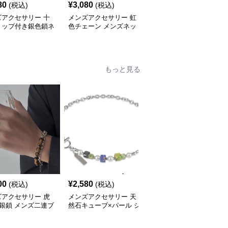
80
¥
3,080
¥
3,160
(税込)
(税込)
(税込)
ズアクセサリー 十
メンズアクセサリー 虹
メンズアクセサリー 赤
トップ付き銀色鎖ネ
色チェーン メンズネッ
いハート十字星チャーム
ス 男女兼用
クレス カラフル
付きシルバーネックレス
もっと見る
00
¥
2,580
¥
2,640
(税込)
(税込)
(税込)
ズアクセサリー 虎
メンズアクセサリー 天
メンズアクセサリー 天
銀鎖 メンズ二連ブ
然石キューブ×パール シ
然石×木玉ビーズブレス
レット
ルバーチェーンブレスレ
レット 数珠風
ット