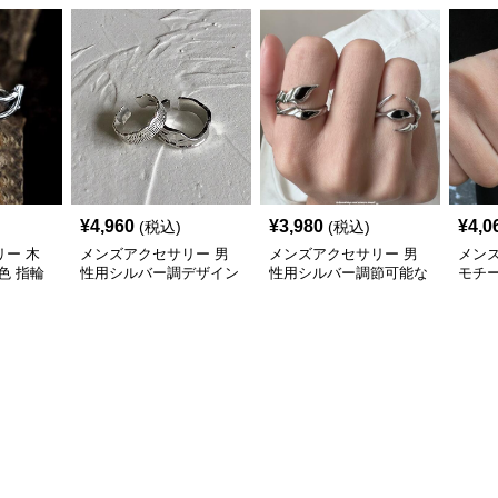
¥
4,960
¥
3,980
¥
4,0
(税込)
(税込)
ー 木
メンズアクセサリー 男
メンズアクセサリー 男
メン
色 指輪
性用シルバー調デザイン
性用シルバー調節可能な
モチ
クス
指輪セット
葉っぱ指輪
アン