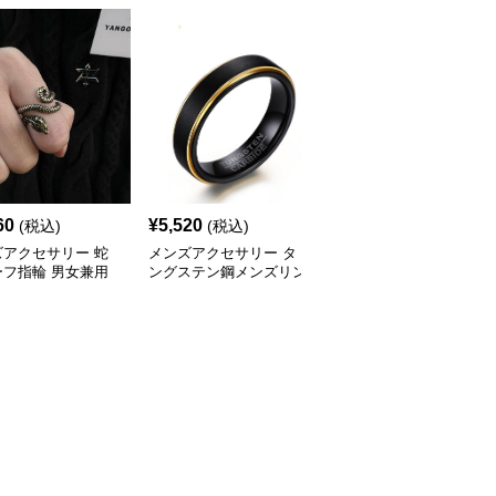
60
¥
5,520
¥
5,520
(税込)
(税込)
(税込)
ズアクセサリー 蛇
メンズアクセサリー タ
メンズアクセサリー タ
ーフ指輪 男女兼用
ングステン鋼メンズリン
ングステン鋼製メンズリ
ティーク調
グ 黒金ライン モダン指
ング 黒金ツートーンデ
輪
ザイン指輪