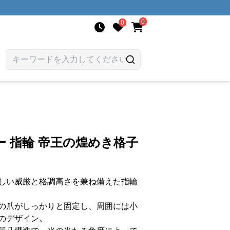
0
0
 指輪 帝王の煌めき格子
しい威厳と格調高さを兼ね備えた指輪
の爪がしっかりと固定し、周囲には小
のデザイン。