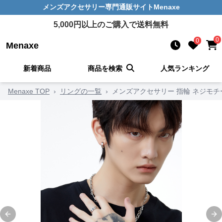
メンズアクセサリー
専門通販サイト
Menaxe
5,000
円以上のご購入で送料無料
0
0
Menaxe
新着商品
商品を検索
人気ランキング
Menaxe TOP
›
リングの一覧
›
メンズアクセサリー 指輪 ネジモ
Previous slide
Ne