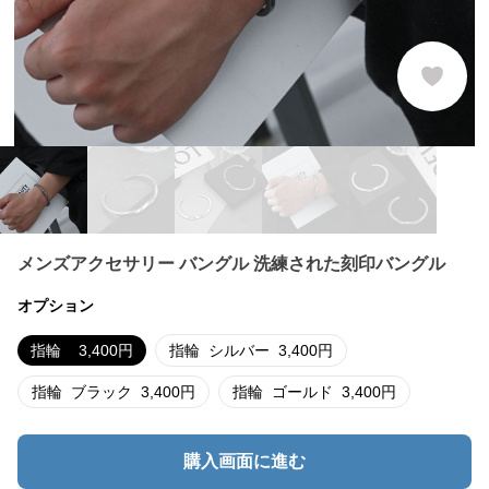
メンズアクセサリー バングル 洗練された刻印バングル
オプション
指輪
3,400
円
指輪
シルバー
3,400
円
指輪
ブラック
3,400
円
指輪
ゴールド
3,400
円
購入画面に進む