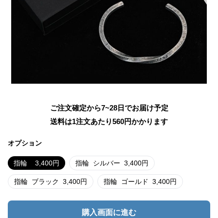
ご注文確定から7~28日でお届け予定
送料は1注文あたり
560
円かかります
オプション
指輪
3,400
円
指輪
シルバー
3,400
円
指輪
ブラック
3,400
円
指輪
ゴールド
3,400
円
購入画面に進む