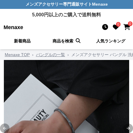
メンズアクセサリー
専門通販サイト
Menaxe
5,000
円以上のご購入で送料無料
0
0
Menaxe
新着商品
商品を検索
人気ランキング
Menaxe TOP
›
バングルの一覧
›
メンズアクセサリー バングル 
Previous slide
Ne