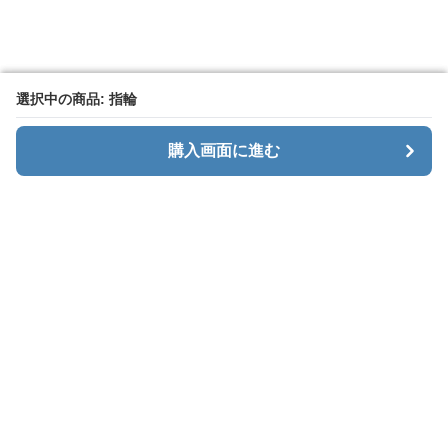
選択中の商品: 指輪
選択中の商品: 指輪
購入画面に進む
購入画面に進む
Menaxe
について