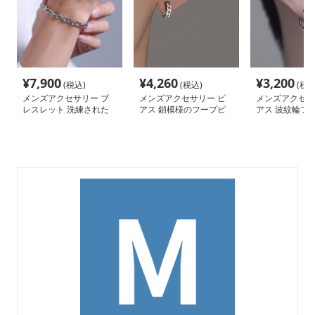
¥
7,900
¥
4,260
¥
3,200
(税込)
(税込)
(税込
メンズアクセサリー ブ
メンズアクセサリー ピ
メンズアクセサ
レスレット 洗練された
アス 鎖模様のフープピ
アス 波紋輪フ
鎖模様のブレスレット
アス
ス