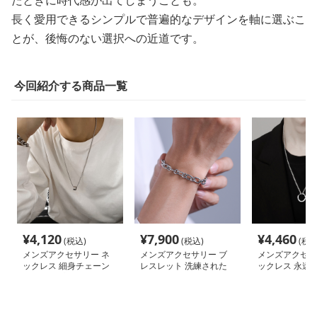
長く愛用できるシンプルで普遍的なデザインを軸に選ぶこ
とが、後悔のない選択への近道です。
今回紹介する商品一覧
¥
4,120
¥
7,900
¥
4,460
(税込)
(税込)
(税込
メンズアクセサリー ネ
メンズアクセサリー ブ
メンズアクセサ
ックレス 細身チェーン
レスレット 洗練された
ックレス 永遠の
円筒トップネックレス
鎖模様のブレスレット
グペンダント