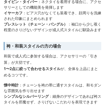
タイピン・タイバー
：ネクタイを着用する場合に、アクセ
サリーとしての機能美を発揮します
イヤーカフ
：ピアス穴がなくても装着でき、顔周りを洗練
された印象にまとめられます
ブレスレット（チェーン・バングル）
：袖口から少し覗く
程度のさりげないデザインが成人式スタイルに馴染みます
袴・和装スタイルの方の場合
和装で成人式に参加する場合は、アクセサリーの「引き
算」が大切です。
1〜2点に絞って合わせるスタイル
が、全体を上品にまと
めるコツです。
懐中時計
：チェーンを袴の帯に通すスタイルは、和モダン
な雰囲気を作り出せます
シンプルなシルバーリング
：細身のデザインであれば袴ス
タイルを邪魔せず、さりげないこだわりを表現できます