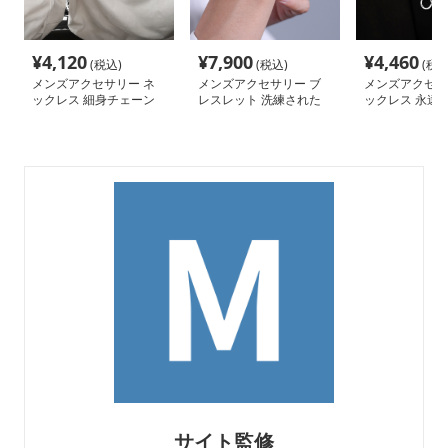
¥
4,120
¥
7,900
¥
4,460
(税込)
(税込)
(税込
メンズアクセサリー ネ
メンズアクセサリー ブ
メンズアクセサ
ックレス 細身チェーン
レスレット 洗練された
ックレス 永遠の
円筒トップネックレス
鎖模様のブレスレット
グペンダント
サイト監修